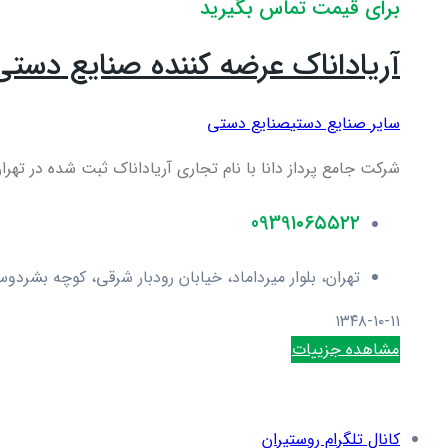
برای قیمت تماس بگیرید
آریاداناک عرضه کننده صنایع دستی 
سایر صنایع دستی
صنایع دستی
شرکت جامع پرداز دانا با نام تجاری آریاداناک ثبت شده در تهران به شماره ۵۲۶۹۰۹ با اخذ مجوزهای لازم از مراج
0939۱۰۶۵۵۲۲
تهران، بلوار میرداماد، خیابان رودبار شرقی، کوچه بشردوس
۱۳۴۸-۱۰-۱۱
مشاهده جزییات
کانال تلگرام روستیران