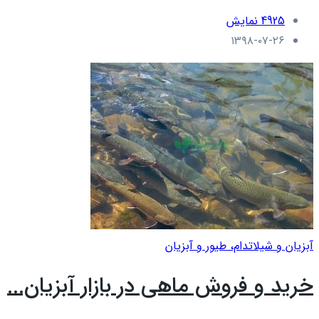
4925 نمایش
۱۳۹۸-۰۷-۲۶
آبزیان و شیلات
دام، طیور و آبزیان
خرید و فروش ماهی در بازار آبزیان...