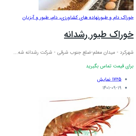
خوراک دام و طیور
نهاده های کشاورزی، دام، طيور و آبزيان
خوراک طیور رشدانه
شهرکرد - میدان معلم-ضلع جنوب شرقی - شرکت رشدانه شه...
برای قیمت تماس بگیرید
1725 نمایش
۱۴۰۱-۰۹-۱۹