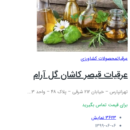
عرقيات
محصولات کشاورزی
عرقیات قیصر کاشان گل آرام
تهرانپارس – خیابان 212 شرقی – پلاک 48 – واحد 3...
برای قیمت تماس بگیرید
3623 نمایش
۱۳۹۹-۰۶-۰۶