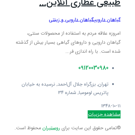
طبیعی عطاری آنلاین...
گیاهان دارویی
گیاهان دارویی و زینتی
امروزه علاقه مردم به استفاده از محصولات سنتی،
گیاهان دارویی و داروهای گیاهی بسیار بیش از گذشته
شده است. با راه اندازی فر...
09120030980
تهران, بزرگراه جلال آل‌احمد, نرسیده به خیابان
پاتریس لومومبا, شماره 34
۱۳۴۸-۱۰-۱۱
مشاهده جزییات
©تمامی حقوق این سایت برای
روستیران
محفوظ است.