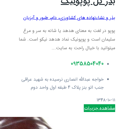
بذر گل پوپونیک
بذر و نشاء
نهاده های کشاورزی، دام، طيور و آبزيان
پوپو در لغت به معنای هدهد یا شانه به سر و مرغ
سلیمان است و پوپونیک نماد هدهد نیکو است. شما
میتوانید با خیال راحت به سایت...
09358504040
خواجه عبدالله انصاری نرسیده به شهید عراقی
جنب اتو بنز پلاک 4 طبقه اول واحد دوم
۱۳۴۸-۱۰-۱۱
مشاهده جزییات