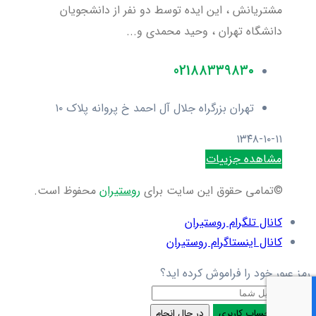
مشتریانش ، این ایده توسط دو نفر از دانشجویان
دانشگاه تهران ، وحید محمدی و...
021۸۸۳۳۹۸۳۰
تهران بزرگراه جلال آل احمد خ پروانه پلاک ۱۰
۱۳۴۸-۱۰-۱۱
مشاهده جزییات
©تمامی حقوق این سایت برای
روستیران
محفوظ است.
کانال تلگرام روستیران
کانال اینستاگرام روستیران
رمز عبور خود را فراموش کرده اید؟
ایمیل
بازنشانی حساب کاربری
در حال انجام