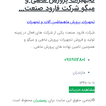
میگو شرکت فارود صنعت...
تجهیزات پرورش ماهی
ماشین آلات و تجهیزات
شرکت فارود صنعت یکی از شرکت های فعال در زمینه
تولید و فروش تجهیزات پرورش ماهی و میگو و
همچنین تامین نهاده های پرورش ماهی...
09119112801
مازندران
۱۳۴۸-۱۰-۱۱
مشاهده جزییات
©تمامی حقوق این سایت برای
روستیران
محفوظ است.