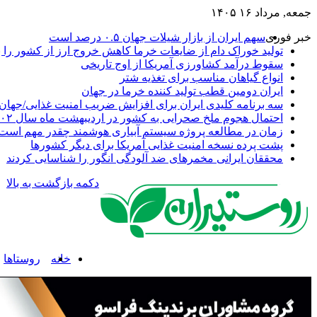
جمعه, مرداد ۱۶ ۱۴۰۵
خبر فوری
سهم ایران از بازار شیلات جهان ۰.۵ درصد است
تولید خوراک دام از ضایعات خرما کاهش خروج ارز از کشور را به
سقوط درآمد کشاورزی آمریکا از اوج تاریخی
انواع گیاهان مناسب برای تغذیه شتر
ایران دومین قطب تولید کننده خرما در جهان
سه برنامه کلیدی ایران برای افزایش ضریب امنیت غذایی/جهان 
احتمال هجوم ملخ صحرایی به کشور در اردیبهشت ماه سال ۱۴۰۲
زمان در مطالعه پروژه سیستم آبیاری هوشمند چقدر مهم است
پشت پرده نسخه امنیت غذایی آمریکا برای دیگر کشورها
محققان ایرانی مخمرهای ضد آلودگی انگور را شناسایی کردند
دکمه بازگشت به بالا
خانه
روستاها