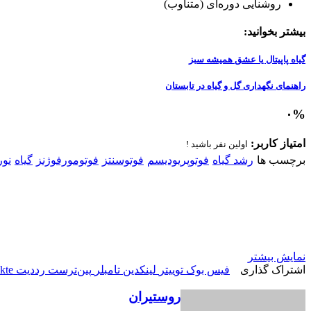
روشنایی دوره‌ای (متناوب)
بیشتر بخوانید:
گیاه پاپیتال یا عشق همیشه سبز
راهنمای نگهداری گل و گیاه در تابستان
۰
%
امتیاز کاربر:
اولین نفر باشید !
برچسب ها
رشد گیاه
فوتوپریودیسم
فوتوسنتز
فوتومورفوژنز
گیاه
نور
نمایش بیشتر
اشتراک گذاری
فیس بوک
توییتر
لینکدین
‫تامبلر
‫پین‌ترست
‫رددیت
kte
روستیران