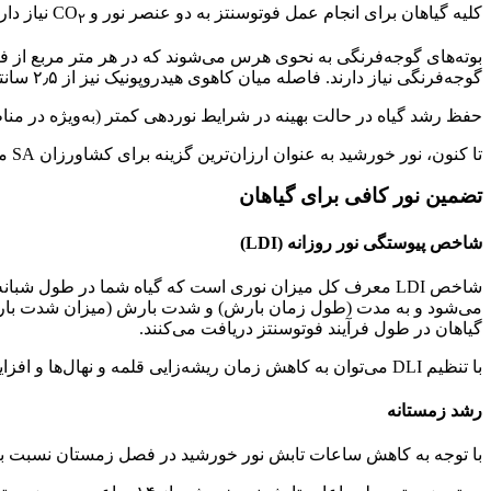
کلیه گیاهان برای انجام عمل فوتوسنتز به دو عنصر نور و CO
نیاز دا
۲
گوجه‌فرنگی نیاز دارند. فاصله میان کاهوی هیدروپونیک نیز از ۲٫۵ سانتی‌متر مربع برای کاهوهای بی‌دانه در مرحله رشد اولیه تا ۱۵ سانتی‌متر مربع در مرحله رشد نهایی متغیر است.
حفظ رشد گیاه در حالت بهینه در شرایط نوردهی کمتر (به‌ویژه در م
تا کنون، نور خورشید به عنوان ارزان‌ترین گزینه برای کشاورزان SA مطرح بوده است که می‌بایست با بیشترین شدت و کمترین سایه ممکن از آن استفاده کنیم.
تضمین نور کافی برای گیاهان
شاخص پیوستگی نور روزانه (LDI)
شاخص LDI معرف کل میزان نوری است که گیاه شما در طول شبا
گیاهان در طول فرآیند فوتوسنتز دریافت می‌کنند.
با تنظیم DLI می‌توان به کاهش زمان ریشه‌زایی قلمه و نهال‌ها و افزایش کیفیت محصول با صرف سطوح انرژی کمتر کمک کرد.
رشد زمستانه
با توجه به کاهش ساعات تابش نور خورشید در فصل زمستان نسبت به