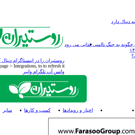
 دنبال دارد
چگونه به جنگ ناامنی غذایی می رود
؟
روستیران را در اینستاگرام دنبال ک
e > Integrations, to to refresh it.
واتس آپ
تلگرام
وایبر
دانستنی‌ها
اخبار و رویدادها
کسب و کارها
سایر