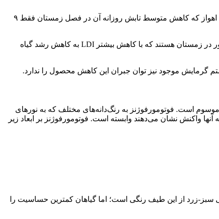
این ۳۰ درصد کاهش تابش بدین معناست که موفقیت تلاش برای حفظ محصول تابستانه از طریق گرم کردن محیط گلخانه در تبریز نسبت به اهواز که کاهش متوسط تابش روزانه آن در فصل زمستان فقط ۹
یکی دیگر از عوامل دخیل در این موضوع انحراف کمتر تابش خورشید است. کوتاهی روز، مه صبحگاهی و آسمان ابری عوامل کاهش شدت نور در زمستان هستند که با کاهش بیشتر LDI به کاهش رشد گیاه
م گرمایش موجود نیز توان جبران این کاهش محصول را ندارد.
ز موسوم است. فوتومورفوژنز به رنگ‌دانه‌های مختلف که به نورهای
آنها واکنش نشان می‌دهند وابسته است. فوتومورفوژنز بر ابعاد زیر
 سبز-زرد از این طیف رنگی است؛ اما گیاهان کمترین حساسیت را