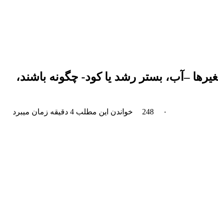
تغیرها –آب، بستر رشد یا کود- چگونه باشند،
۰
248
خواندن این مطلب 4 دقیقه زمان میبرد