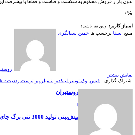
بدون بازار فروش محکوم به شکست و فناست و قطعا با پیشرفت ای
۰
%
امتیاز کاربر:
اولین نفر باشید !
منبع
ایسنا
برچسب ها
خمین
سفالگری
روستی
نمایش بیشتر
اشتراک گذاری
فیس بوک
توییتر
لینکدین
‫تامبلر
‫پین‌ترست
‫رددیت
kte
روستیران
پیش‌بینی تولید 3000 تنی برگ چای در تنکابن