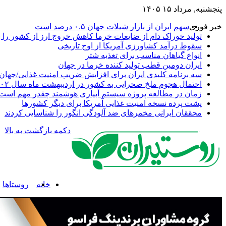
پنجشنبه, مرداد ۱۵ ۱۴۰۵
خبر فوری
سهم ایران از بازار شیلات جهان ۰.۵ درصد است
تولید خوراک دام از ضایعات خرما کاهش خروج ارز از کشور را به
سقوط درآمد کشاورزی آمریکا از اوج تاریخی
انواع گیاهان مناسب برای تغذیه شتر
ایران دومین قطب تولید کننده خرما در جهان
سه برنامه کلیدی ایران برای افزایش ضریب امنیت غذایی/جهان 
احتمال هجوم ملخ صحرایی به کشور در اردیبهشت ماه سال ۱۴۰۲
زمان در مطالعه پروژه سیستم آبیاری هوشمند چقدر مهم است
پشت پرده نسخه امنیت غذایی آمریکا برای دیگر کشورها
محققان ایرانی مخمرهای ضد آلودگی انگور را شناسایی کردند
دکمه بازگشت به بالا
خانه
روستاها