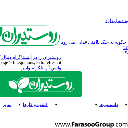
 دنبال دارد
چگونه به جنگ ناامنی غذایی می رود
؟
روستیران را در اینستاگرام دنبال ک
e > Integrations, to to refresh it.
واتس آپ
تلگرام
وایبر
دانستنی‌ها
اخبار و رویدادها
کسب و کارها
سایر