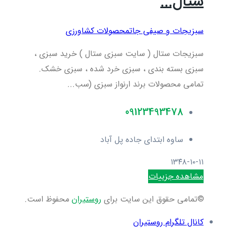
ستال...
سبزیجات و صیفی جات
محصولات کشاورزی
سبزیجات ستال ( سایت سبزی ستال ) خرید سبزی ،
سبزی بسته بندی ، سبزی خرد شده ، سبزی خشک.
تمامی محصولات برند ارنواز سبزی (سب...
09123493478
ساوه ابتدای جاده پل آباد
۱۳۴۸-۱۰-۱۱
مشاهده جزییات
©تمامی حقوق این سایت برای
روستیران
محفوظ است.
کانال تلگرام روستیران