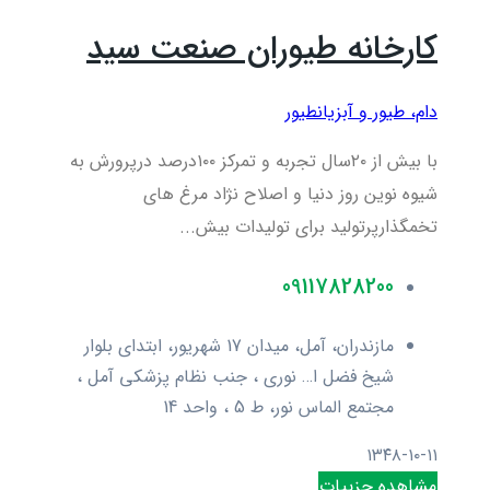
کارخانه طیوران صنعت سید
دام، طیور و آبزیان
طیور
با بیش از ۲۰سال تجربه و تمرکز ۱۰۰درصد درپرورش به
شیوه نوین روز دنیا و اصلاح نژاد مرغ های
تخمگذارپرتولید برای تولیدات بیش...
09117828200
مازندران، آمل، میدان 17 شهریور، ابتدای بلوار
شیخ فضل ا… نوری ، جنب نظام پزشکی آمل ،
مجتمع الماس نور، ط 5 ، واحد 14
۱۳۴۸-۱۰-۱۱
مشاهده جزییات